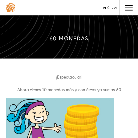
RESERVE
60 MONEDAS
¡Espectacular!
Ahora tienes 10 monedas más y con éstas ya sumas 60